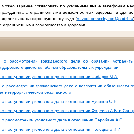
и можно заранее согласовать по указанным выше телефонам н
 гражданина с ограниченными возможностями здоровья в здание
аправить на электронную почту суда (
novocherkassky.ros@sudrf.ru
 с ограниченными возможностями здоровья.
 о рассмотрении гражданского дела об обязании устранить
и дорожного движения вблизи образовательных учреждений
о поступлении уголовного дела в отношении Цибадзе М.А.
о рассмотрении гражданского дела о возложении обязанности 
антитеррористической безопасности
о поступлении уголовного дела в отношении Русиной О.Н.
о поступлении уголовного дела в отношении Фадеева А.В. и Сапц
о рассмотрении уголовного дела в отношении Серобяна А.С.
о поступлении уголовного дела в отношении Пелецкого И.И.