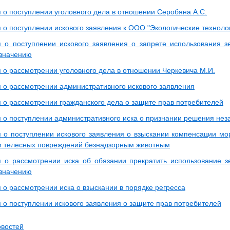
о поступлении уголовного дела в отношении Серобяна А.С.
о поступлении искового заявления к ООО "Экологические техноло
о поступлении искового заявления о запрете использования з
значению
о рассмотрении уголовного дела в отношении Черкевича М.И.
о рассмотрении административного искового заявления
о рассмотрении гражданского дела о защите прав потребителей
о поступлении административного иска о признании решения не
о поступлении искового заявления о взыскании компенсации мор
 телесных повреждений безнадзорным животным
о рассмотрении иска об обязании прекратить использование з
значению
о рассмотрении иска о взыскании в порядке регресса
о поступлении искового заявления о защите прав потребителей
овостей