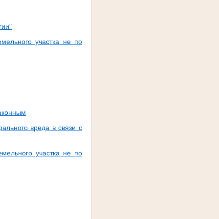
гии"
емельного участка не по
законным
ального вреда в связи с
емельного участка не по