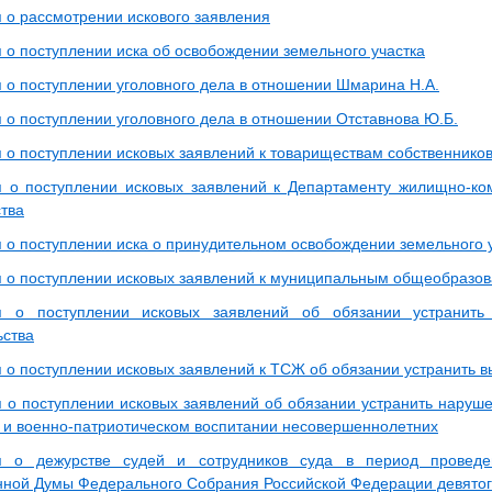
о рассмотрении искового заявления
о поступлении иска об освобождении земельного участка
о поступлении уголовного дела в отношении Шмарина Н.А.
о поступлении уголовного дела в отношении Отставнова Ю.Б.
о поступлении исковых заявлений к товариществам собственнико
о поступлении исковых заявлений к Департаменту жилищно-ком
ства
о поступлении иска о принудительном освобождении земельного 
о поступлении исковых заявлений к муниципальным общеобразо
 о поступлении исковых заявлений об обязании устранить
ьства
о поступлении исковых заявлений к ТСЖ об обязании устранить 
о поступлении исковых заявлений об обязании устранить наруше
 и военно-патриотическом воспитании несовершеннолетних
 о дежурстве судей и сотрудников суда в период проведе
нной Думы Федерального Собрания Российской Федерации девятог