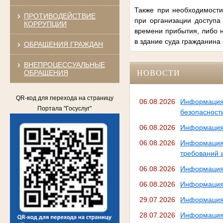
Также при необходимост
ПРОТИВОДЕЙСТВИЕ
при организации доступа
КОРРУПЦИИ
времени прибытия, либо н
в здание суда гражданина
ОБРАЩЕНИЯ ГРАЖДАН
ВНЕПРОЦЕССУАЛЬНЫЕ
ОБРАЩЕНИЯ
НОВОСТИ
QR-код для перехода на страницу
06.08.2026
Информация
Портала "Госуслуг"
безопасност
06.08.2026
Информация 
06.08.2026
Информация 
требований 
06.08.2026
Информация 
06.08.2026
Информация 
29.07.2026
Информация 
28.07.2026
Информация 