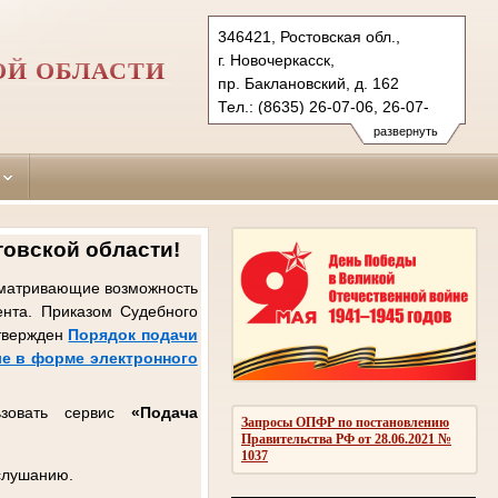
346421, Ростовская обл.,
г. Новочеркасск,
ОЙ ОБЛАСТИ
пр. Баклановский, д. 162
Тел.: (8635) 26-07-06, 26-07-
09 (ф.)
развернуть
novocherkassky.ros@sudrf.ru
схема проезда
товской области!
усматривающие возможность
ента. Приказом Судебного
утвержден
Порядок подачи
е в форме электронного
ьзовать сервис
«Подача
Запросы ОПФР по постановлению
Правительства РФ от 28.06.2021 №
1037
 слушанию.